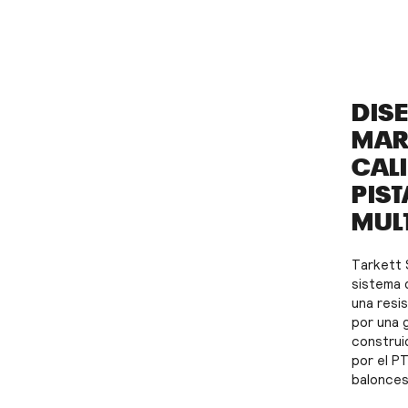
DIS
MAR
CAL
PIS
MUL
Tarkett 
sistema 
una resi
por una 
construi
por el PT
balonces