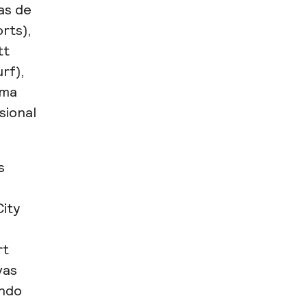
as de
rts),
tt
rf),
ema
sional
s
City
rt
vas
endo