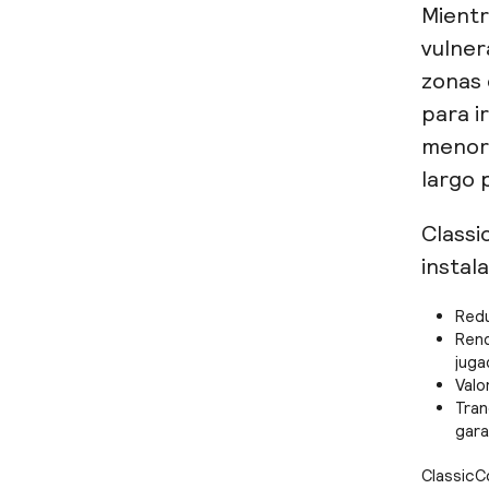
Mientr
vulner
zonas 
para i
menore
largo 
Classi
instal
Redu
Rend
juga
Valo
Tran
gara
ClassicC