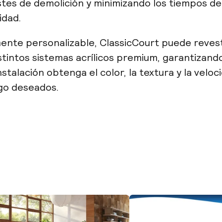
stes de demolición y minimizando los tiempos de
idad.
ente personalizable, ClassicCourt puede reves
stintos sistemas acrílicos premium, garantizand
nstalación obtenga el color, la textura y la veloc
go deseados.