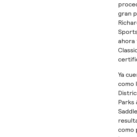
proced
gran p
Richar
Sports
ahora 
Classi
certif
Ya cue
como l
Distri
Parks 
Saddle
result
como p