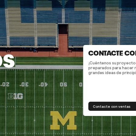
CONTACTE CO
OS
¡Cuéntenos su proyecto
preparados para hacer r
grandes ideas de principio
Contacte con ventas