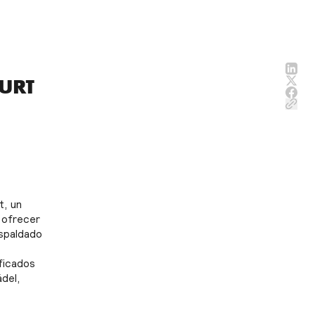
URT
t, un
 ofrecer
espaldado
ificados
ádel,