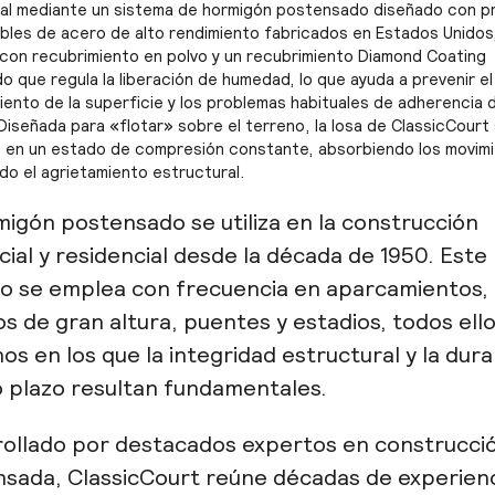
nal mediante un sistema de hormigón postensado diseñado con pr
cables de acero de alto rendimiento fabricados en Estados Unidos
 con recubrimiento en polvo y un recubrimiento Diamond Coating
o que regula la liberación de humedad, lo que ayuda a prevenir el
iento de la superficie y los problemas habituales de adherencia 
 Diseñada para «flotar» sobre el terreno, la losa de ClassicCourt
 en un estado de compresión constante, absorbiendo los movimi
ndo el agrietamiento estructural.
migón postensado se utiliza en la construcción
ial y residencial desde la década de 1950. Este
o se emplea con frecuencia en aparcamientos,
ios de gran altura, puentes y estadios, todos ell
os en los que la integridad estructural y la dura
o plazo resultan fundamentales.
ollado por destacados expertos en construcci
sada, ClassicCourt reúne décadas de experien