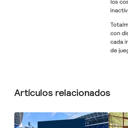
los co
inactiv
Totalm
con di
cada i
de jue
Artículos relacionados