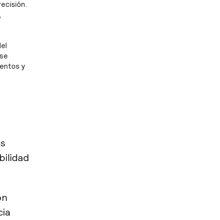
ecisión.
,
del
 se
entos y
os
bilidad
ón
cia