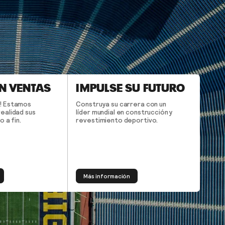
N VENTAS
IMPULSE SU FUTURO
! Estamos
Construya su carrera con un
ealidad sus
líder mundial en construcción y
 a fin.
revestimiento deportivo.
Más información