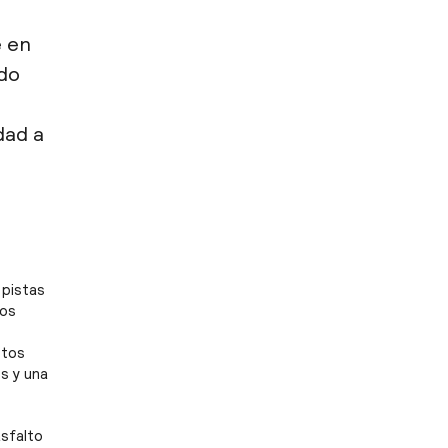
e en
ado
dad a
 pistas
los
stos
s y una
asfalto