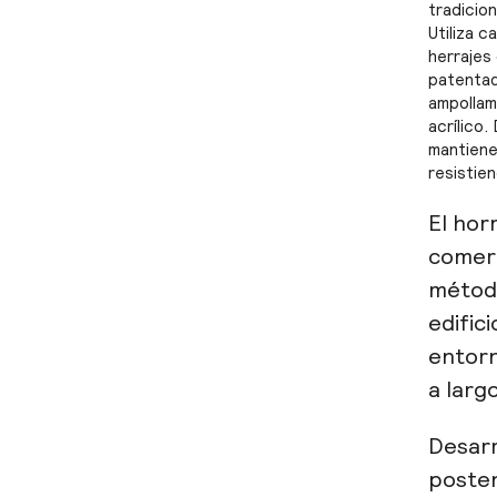
tradicio
Utiliza 
herrajes
patentad
ampollam
acrílico.
mantiene
resistie
El hor
comerc
métod
edific
entorn
a larg
Desarr
posten