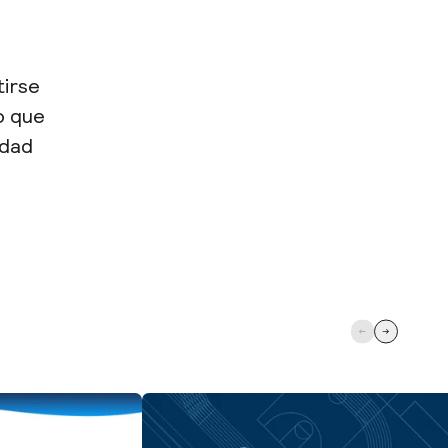
tirse
o que
idad